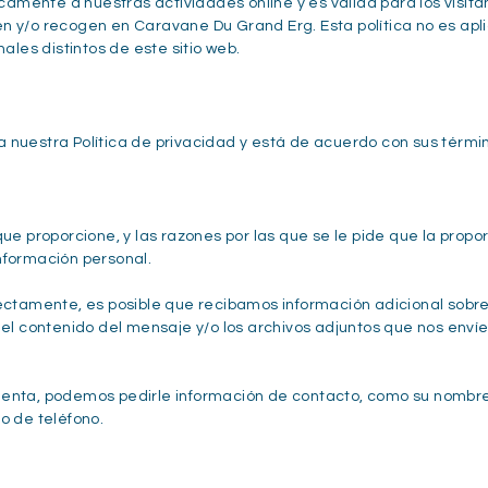
icamente a nuestras actividades online y es válida para los visita
n y/o recogen en Caravane Du Grand Erg. Esta política no es apl
ales distintos de este sitio web.
pta nuestra Política de privacidad y está de acuerdo con sus térmi
que proporcione, y las razones por las que se le pide que la prop
nformación personal.
rectamente, es posible que recibamos información adicional sobr
 el contenido del mensaje y/o los archivos adjuntos que nos envíe
uenta, podemos pedirle información de contacto, como su nombre
o de teléfono.