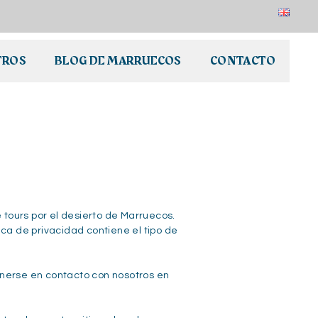
EN
Carav
Du
Grand
TROS
BLOG DE MARRUECOS
CONTACTO
Erg
-
Englis
(Unite
States
ours por el desierto de Marruecos.
ica de privacidad contiene el tipo de
onerse en contacto con nosotros en