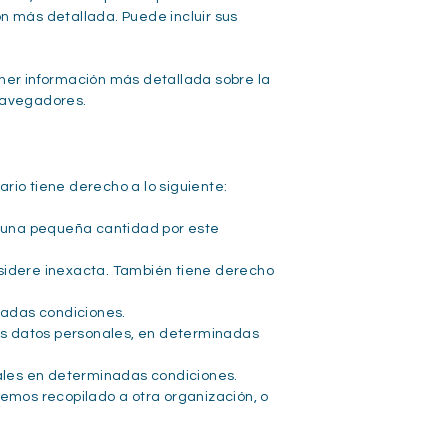
n más detallada. Puede incluir sus
ener información más detallada sobre la
 navegadores.
io tiene derecho a lo siguiente:
e una pequeña cantidad por este
nsidere inexacta. También tiene derecho
nadas condiciones.
 sus datos personales, en determinadas
ales en determinadas condiciones.
hemos recopilado a otra organización, o