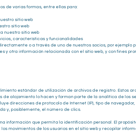
os de varias formas, entre ellas para:
uestro sitio web
estro sitio web
a nuestro sitio web
icios, características y funcionalidades
rectamente o a través de uno de nuestros socios, por ejemplo par
es y otra información relacionada con el sitio web, y con fines p
iento estándar de utilización de archivos de registro. Estos arc
as de alojamiento lo hacen y forman parte de la analítica de los s
luye direcciones de protocolo de Internet (IP), tipo de navegador, 
da y, posiblemente, el número de clics.
a información que permita la identificación personal. El propósit
ar los movimientos de los usuarios en el sitio web y recopilar info