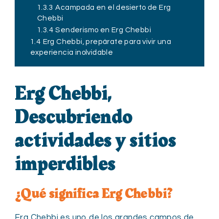
1.3.3
Acampada en el desierto de Erg
Chebbi
1.3.4
Senderismo en Erg Chebbi
1.4
Erg Chebbi, prepárate para vivir una
experiencia inolvidable
Erg Chebbi,
Descubriendo
actividades y sitios
imperdibles
¿Qué significa Erg Chebbi?
Erg Chebbi es uno de los grandes campos de